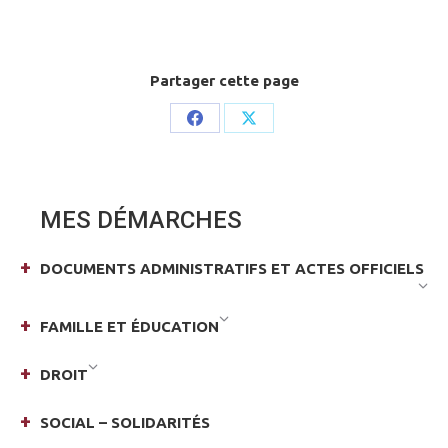
Partager cette page
Share
Share
on
on
Facebook
X
MES DÉMARCHES
DOCUMENTS ADMINISTRATIFS ET ACTES OFFICIELS
FAMILLE ET ÉDUCATION
DROIT
SOCIAL – SOLIDARITÉS