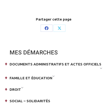
Partager cette page
Share
Share
on
on
Facebook
X
MES DÉMARCHES
DOCUMENTS ADMINISTRATIFS ET ACTES OFFICIELS
FAMILLE ET ÉDUCATION
DROIT
SOCIAL – SOLIDARITÉS