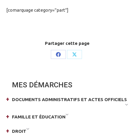
[comarquage category="part"]
Partager cette page
Share
Share
on
on
Facebook
X
MES DÉMARCHES
DOCUMENTS ADMINISTRATIFS ET ACTES OFFICIELS
FAMILLE ET ÉDUCATION
DROIT