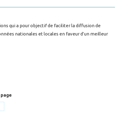
s qui a pour objectif de faciliter la diffusion de
onnées nationales et locales en faveur d’un meilleur
 page
hare
n
k