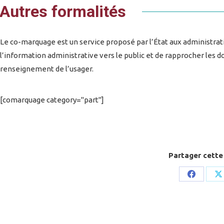
Autres formalités
Le co-marquage est un service proposé par l’État aux administration
l’information administrative vers le public et de rapprocher les d
renseignement de l’usager.
[comarquage category="part"]
Partager cette
Share
S
on
o
Faceboo
X