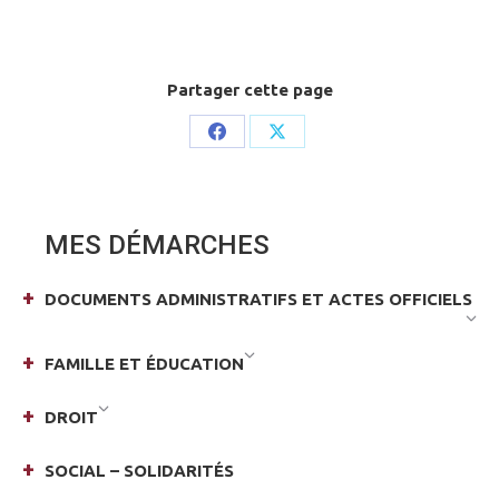
Partager cette page
Share
Share
on
on
Facebook
X
MES DÉMARCHES
DOCUMENTS ADMINISTRATIFS ET ACTES OFFICIELS
FAMILLE ET ÉDUCATION
DROIT
SOCIAL – SOLIDARITÉS