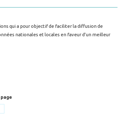
s qui a pour objectif de faciliter la diffusion de
onnées nationales et locales en faveur d’un meilleur
 page
hare
n
k