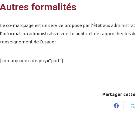
Autres formalités
Le co-marquage est un service proposé par l’État aux administration
l’information administrative vers le public et de rapprocher les d
renseignement de l’usager.
[comarquage category="part"]
Partager cette
Share
S
on
o
Faceboo
X