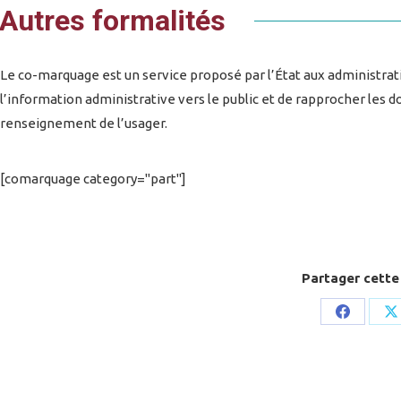
Autres formalités
Le co-marquage est un service proposé par l’État aux administration
l’information administrative vers le public et de rapprocher les d
renseignement de l’usager.
[comarquage category="part"]
Partager cette
Share
S
on
o
Faceboo
X