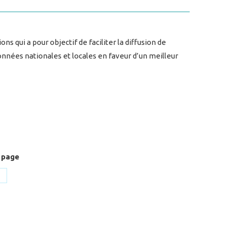
s qui a pour objectif de faciliter la diffusion de
onnées nationales et locales en faveur d’un meilleur
 page
hare
n
k