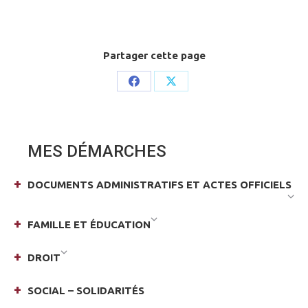
Partager cette page
Share
Share
on
on
Facebook
X
MES DÉMARCHES
DOCUMENTS ADMINISTRATIFS ET ACTES OFFICIELS
FAMILLE ET ÉDUCATION
DROIT
SOCIAL – SOLIDARITÉS