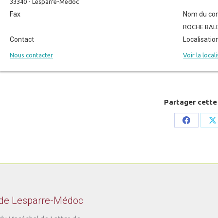
33340 - Lesparre-Médoc
Fax
Nom du con
ROCHE BALD
Contact
Localisatio
Nous contacter
Voir la local
Partager cette
Share
S
on
o
Faceboo
X
 de Lesparre-Médoc