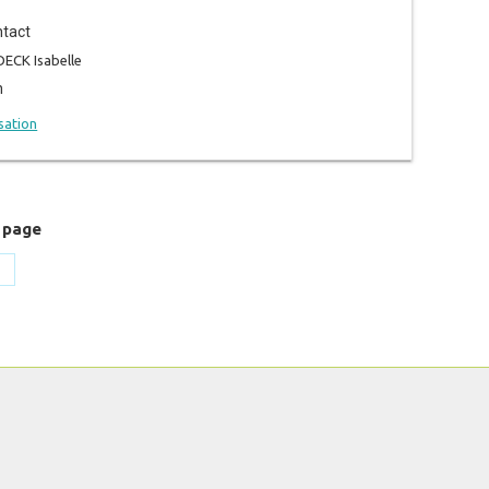
tact
ECK Isabelle
n
isation
 page
hare
n
k