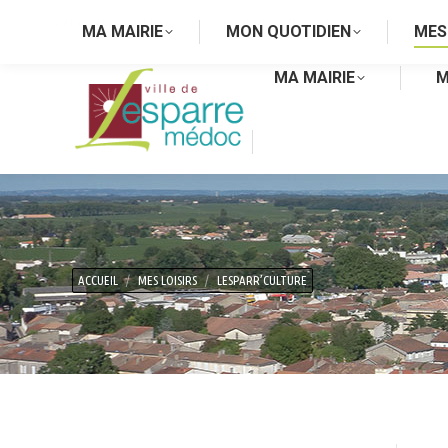
ALLER AU CONTENU
|
ALLER AU MENU PRINCIPAL
MA MAIRIE
MON QUOTIDIEN
MES
MA MAIRIE
M
Vous êtes ici :
ACCUEIL
MES LOISIRS
LESPARR’CULTURE