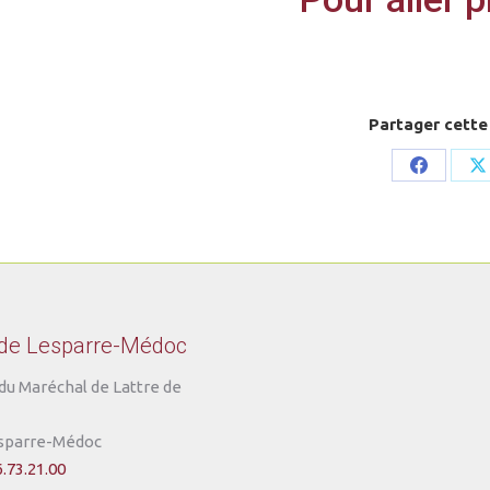
Partager cette
Share
S
on
o
Faceboo
X
 de Lesparre-Médoc
du Maréchal de Lattre de
sparre-Médoc
6.73.21.00