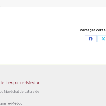
Partager cette
Share
S
on
o
Faceboo
X
 de Lesparre-Médoc
du Maréchal de Lattre de
sparre-Médoc