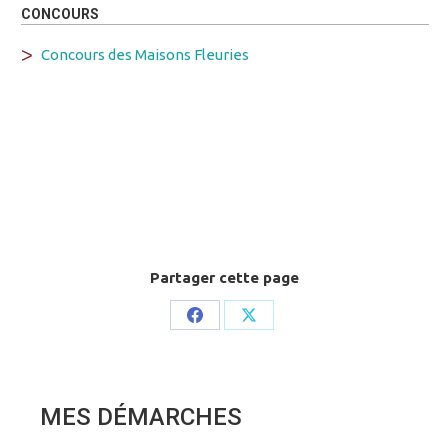
CONCOURS
Concours des Maisons Fleuries
Partager cette page
Share
Share
on
on
Facebook
X
MES DÉMARCHES