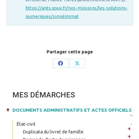
https://ants.gouv.fr/nos-missions/les-solutions-
numeriques/simplimmat
Partager cette page
Share
Share
on
on
Facebook
X
MES DÉMARCHES
DOCUMENTS ADMINISTRATIFS ET ACTES OFFICIELS
État-civil
Duplicata du livret de famille