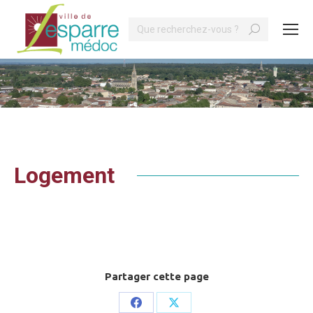
Search:
Vous êtes ici :
Logement
Partager cette page
Share
Share