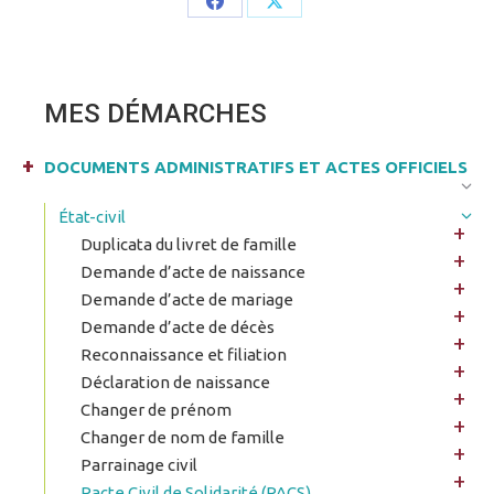
Share
Share
on
on
Facebook
X
MES DÉMARCHES
DOCUMENTS ADMINISTRATIFS ET ACTES OFFICIELS
État-civil
Duplicata du livret de famille
Demande d’acte de naissance
Demande d’acte de mariage
Demande d’acte de décès
Reconnaissance et filiation
Déclaration de naissance
Changer de prénom
Changer de nom de famille
Parrainage civil
Pacte Civil de Solidarité (PACS)