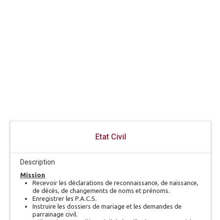
partenaire étranger né
à l'étranger
Accéder au formulaire
Etat Civil
Description
Mission
Recevoir les déclarations de reconnaissance, de naissance,
de décès, de changements de noms et prénoms.
Enregistrer les P.A.C.S.
Instruire les dossiers de mariage et les demandes de
parrainage civil.