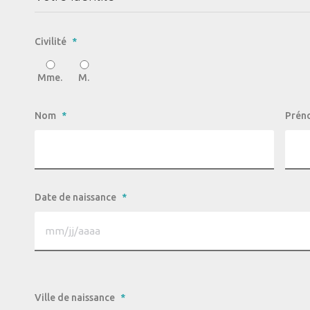
Civilité
*
Mme.
M.
Nom
*
Prén
Date de naissance
*
Ville de naissance
*