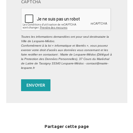
CAPTCHA
Toutes les informations demandées ont pour seul destinataire la
Ville de Lesparre-Médoc.
Conformément à la loi « informatique et libertés », vous pouvez
exercer votre droit d'accès aux données vous concernant et les
faire rectifier en contactant : Mairie de Lesparre-Médoc (Délégué à
la Protection des Données Personnelles), 37 Cours du Maréchal
de Lattre de Tassigny 33340 Lesparre-Médoc - contact@mairie-
lesparre.fr
ENVOYER
Partager cette page