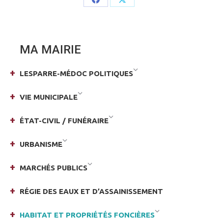
Share
Share
on
on
Facebook
X
MA MAIRIE
LESPARRE-MÉDOC POLITIQUES
VIE MUNICIPALE
ÉTAT-CIVIL / FUNÉRAIRE
URBANISME
MARCHÉS PUBLICS
RÉGIE DES EAUX ET D’ASSAINISSEMENT
HABITAT ET PROPRIÉTÉS FONCIÈRES