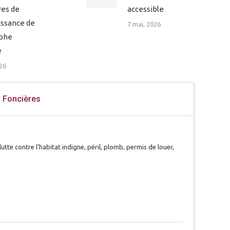
res de
accessible
issance de
7 mai, 2026
ophe
e
26
s Foncières
tte contre l’habitat indigne, péril, plomb, permis de louer,