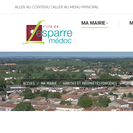
ALLER AU CONTENU
|
ALLER AU MENU PRINCIPAL
MA MAIRIE
M
Vous êtes ici :
ACCUEIL
MA MAIRIE
HABITAT ET PROPRIÉTÉS FONCIÈRES
PERMI