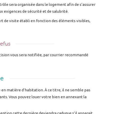
trôle sera organisée dans le logement afin de s’assurer
x exigences de sécurité et de salubrité.
t de visite établi en fonction des éléments visibles,
refus
écision vous sera notifiée, par courrier recommandé
ée
en matière d’habitation. À ce titre, il ne semble pas
upants. Vous pouvez louer votre bien en annexant la
tention cette dernière deviendra caduque s’il apparait