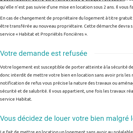
qu’elle n’est pas suivie d’une mise en location sous 2 ans. Il vous
En cas de changement de propriétaire du logement à titre gratuit 
être transférée au nouveau propriétaire. Cette démarche devra se
service « Habitat et Propriétés Foncières ».
Votre demande est refusée
Votre logement est susceptible de porter atteinte à la sécurité des
donc interdit de mettre votre bien en location sans avoir pris le
notification de refus vous précise la nature des travaux ou amén
sécurité et de salubrité. Il vous appartient, une fois les travaux
service Habitat.
Vous décidez de louer votre bien malgré l
Le fait de mettre en location un logement sans avoir au préalabl