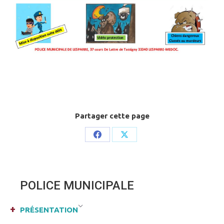
Partager cette page
Share
Share
on
on
Facebook
X
POLICE MUNICIPALE
PRÉSENTATION