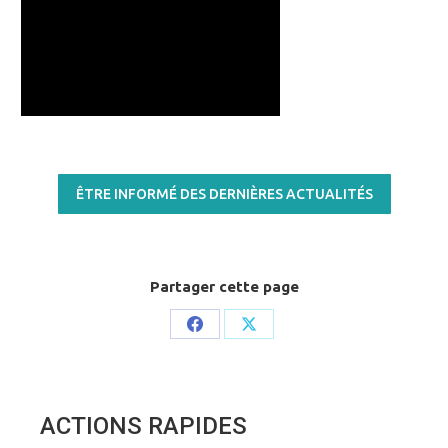
ÊTRE INFORMÉ DES DERNIÈRES ACTUALITÉS
Partager cette page
Share
Share
on
on
Facebook
X
ACTIONS RAPIDES