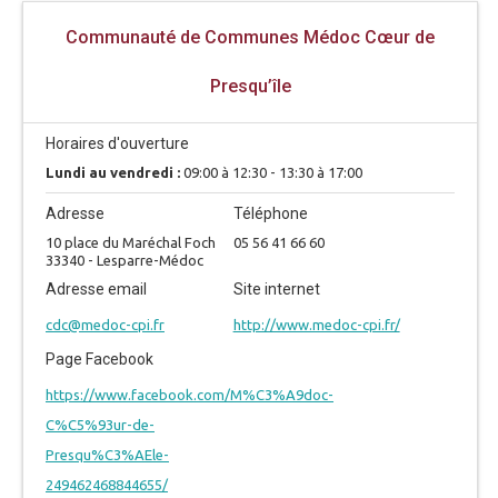
Communauté de Communes Médoc Cœur de
Presqu’île
Horaires d'ouverture
Lundi au vendredi :
09:00 à 12:30 - 13:30 à 17:00
Adresse
Téléphone
10 place du Maréchal Foch
05 56 41 66 60
33340 - Lesparre-Médoc
Adresse email
Site internet
cdc@medoc-cpi.fr
http://www.medoc-cpi.fr/
Page Facebook
https://www.facebook.com/M%C3%A9doc-
C%C5%93ur-de-
Presqu%C3%AEle-
249462468844655/