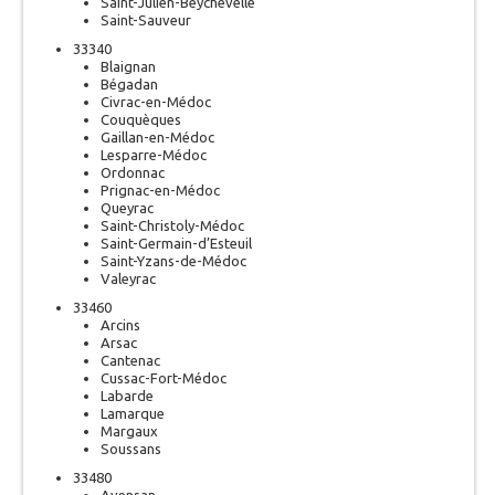
Saint-Julien-Beychevelle
Saint-Sauveur
33340
Blaignan
Bégadan
Civrac-en-Médoc
Couquèques
Gaillan-en-Médoc
Lesparre-Médoc
Ordonnac
Prignac-en-Médoc
Queyrac
Saint-Christoly-Médoc
Saint-Germain-d’Esteuil
Saint-Yzans-de-Médoc
Valeyrac
33460
Arcins
Arsac
Cantenac
Cussac-Fort-Médoc
Labarde
Lamarque
Margaux
Soussans
33480