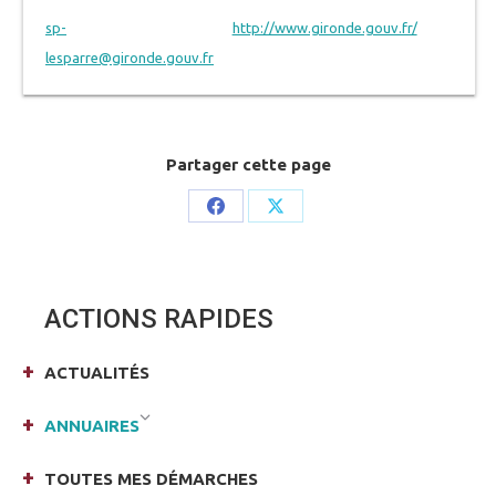
sp-
http://www.gironde.gouv.fr/
lesparre@gironde.gouv.fr
Partager cette page
Share
Share
on
on
Facebook
X
ACTIONS RAPIDES
ACTUALITÉS
ANNUAIRES
TOUTES MES DÉMARCHES