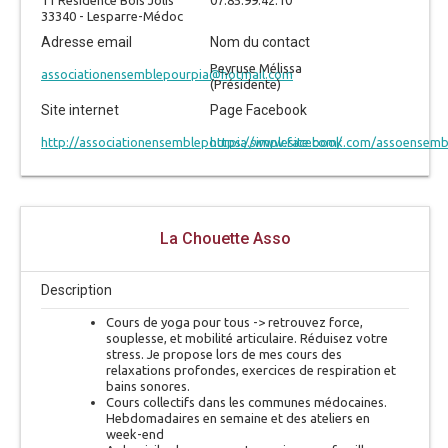
33340 - Lesparre-Médoc
Adresse email
Nom du contact
Peyruse Mélissa
associationensemblepourpia@hotmail.com
(Présidente)
Site internet
Page Facebook
http://associationensemblepourpia.simplesite.com/
https://www.facebook.com/assoensemb
La Chouette Asso
Description
Cours de yoga pour tous -> retrouvez force,
souplesse, et mobilité articulaire. Réduisez votre
stress. Je propose lors de mes cours des
relaxations profondes, exercices de respiration et
bains sonores.
Cours collectifs dans les communes médocaines.
Hebdomadaires en semaine et des ateliers en
week-end