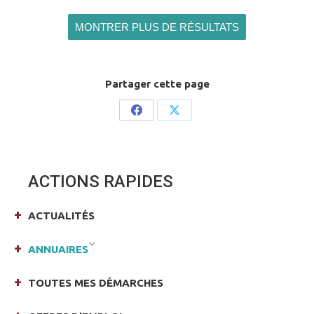
MONTRER PLUS DE RÉSULTATS
Partager cette page
Share
Share
on
on
Facebook
X
ACTIONS RAPIDES
ACTUALITÉS
ANNUAIRES
TOUTES MES DÉMARCHES