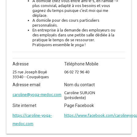
A domicile chez vous entre ami-e-s, en famille ->
plus convivial, adapté à vos besoins et vous
gagnez du temps puisque c’est moi qui me
déplace.
A domicile pour des cours particuliers
personnalisés.
En entreprise à la demande des employeurs ou
des employés dans une petite salle dédiée à la
pratique le temps de se ressourcer.
Pratiquons ensemble le yoga !
Adresse
Téléphone Mobile
25 rue Joseph Boyé
06 02 72 96 40
33340 - Couquèques
Adresse email
Nom du contact
Caroline SURJON
caroline@yoga-medoc.com
(présidente)
Site internet
Page Facebook
https://caroline-yoga-
https://www.facebook.com/carolineyo
medoc.com