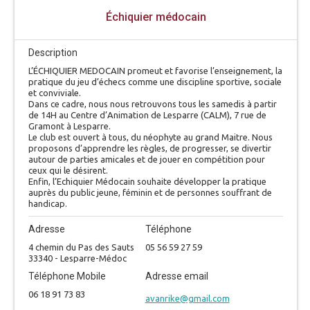
Échiquier médocain
Description
L’ÉCHIQUIER MEDOCAIN promeut et favorise l’enseignement, la
pratique du jeu d’échecs comme une discipline sportive, sociale
et conviviale.
Dans ce cadre, nous nous retrouvons tous les samedis à partir
de 14H au Centre d’Animation de Lesparre (CALM), 7 rue de
Gramont à Lesparre.
Le club est ouvert à tous, du néophyte au grand Maitre. Nous
proposons d’apprendre les règles, de progresser, se divertir
autour de parties amicales et de jouer en compétition pour
ceux qui le désirent.
Enfin, l’Echiquier Médocain souhaite développer la pratique
auprès du public jeune, féminin et de personnes souffrant de
handicap.
Adresse
Téléphone
4 chemin du Pas des Sauts
05 56 59 27 59
33340 - Lesparre-Médoc
Téléphone Mobile
Adresse email
06 18 91 73 83
avanrike@gmail.com