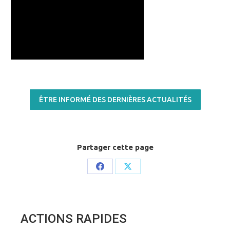
ÊTRE INFORMÉ DES DERNIÈRES ACTUALITÉS
Partager cette page
Share
Share
on
on
Facebook
X
ACTIONS RAPIDES