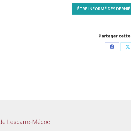
ÊTRE INFORMÉ DES DERNI
Partager cette
Share
S
on
o
Faceboo
X
 de Lesparre-Médoc