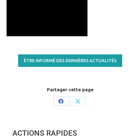
ÊTRE INFORMÉ DES DERNIÈRES ACTUALITÉS
Partager cette page
Share
Share
on
on
Facebook
X
ACTIONS RAPIDES