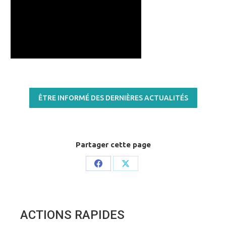
ÊTRE INFORMÉ DES DERNIÈRES ACTUALITÉS
Partager cette page
Share
Share
on
on
Facebook
X
ACTIONS RAPIDES