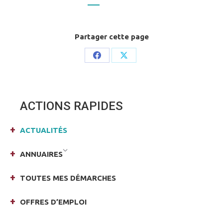
Partager cette page
Share
Share
on
on
Facebook
X
ACTIONS RAPIDES
ACTUALITÉS
ANNUAIRES
TOUTES MES DÉMARCHES
OFFRES D’EMPLOI