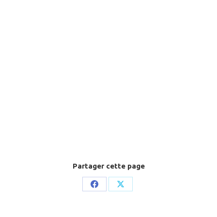
Partager cette page
Share
Share
on
on